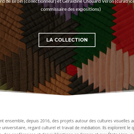
d de Broin (collectionneur) et Géraldine Chouard Véron (curatrice 
commissaire des expositions)
LA COLLECTION
ensemble, depuis 2016, des projets autour des cultures visuelles améri
iversitaire, regard culturel et travail de médiation. Ils explorent le