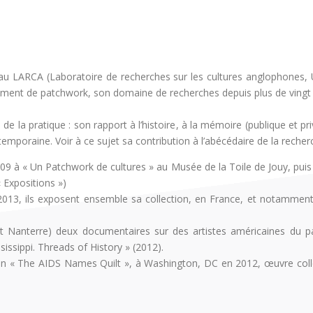
 au LARCA (Laboratoire de recherches sur les cultures anglophones, 
amment de patchwork, son domaine de recherches depuis plus de vingt 
de la pratique : son rapport à l’histoire
, à la mémoire (publique et pr
temporaine. Voir à ce sujet sa contribution à
l’abécédaire de la reche
009 à
« Un Patchwork de cultures » au Musée de la Toile de Jouy, pui
 Expositions »)
2013, ils exposent
ensemble sa collection, en France, et notamment 
st Nanterre) deux documentaires sur des artistes américaines du pa
ssippi. Threads of History » (2012).
ition « The AIDS Names Quilt », à Washington, DC en 2012,
œuvre coll