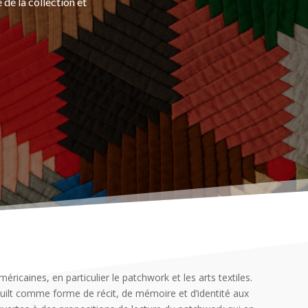
de la collection et
caines, en particulier le patchwork et les arts textiles.
 quilt comme forme de récit, de mémoire et d’identité aux