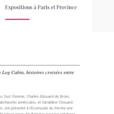
Expositions à Paris et Province
 Log Cabin, histoires croisées entre
eu Tout Flamme
, Charles-Edouard de Broin,
patchworks américains, et Géraldine Chouard-
tion, ont présenté à l’Écomusée du Perche une
 de pièces rares. En dialogue avec les créations