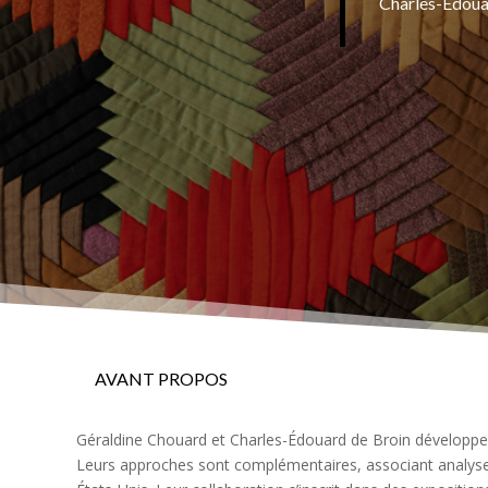
Charles-Edouar
AVANT PROPOS
Géraldine Chouard et Charles-Édouard de Broin développent 
Leurs approches sont complémentaires, associant analyse un