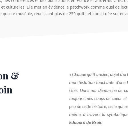
ons, des conférences et des publications en France et aux États-Unis, 
t culturelles. Elle met en évidence le patchwork comme outil de lecture
 qualité muséale, réunissant plus de 250 quilts et constituée sur envi
on &
« Chaque quilt ancien, objet d’art
manifestation touchante d’une hi
oin
Unis. Dans ma démarche de colle
toujours mes coups de coeur et 
peu de cette histoire, celle qui 
même, à travers la symbolique 
Edouard de Broin