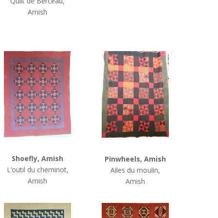
Quilt de Berceau,
Amish
Shoefly, Amish
Pinwheels, Amish
L’outil du cheminot,
Ailes du moulin,
Amish
Amish