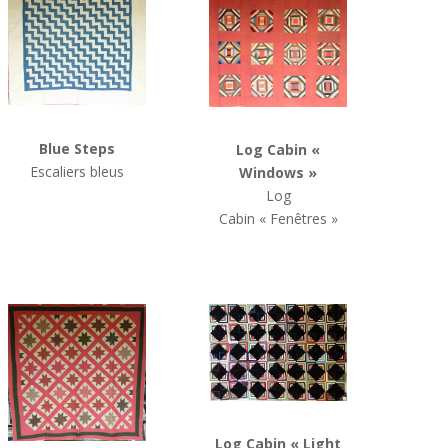
Blue Steps
Log Cabin
«
Escaliers bleus
Windows »
Log
Cabin
« Fenêtres »
Log Cabin
« Light