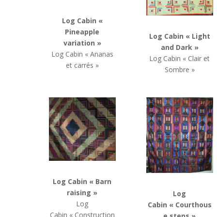
Log Cabin
«
Pineapple
Log Cabin « Light
variation »
and Dark »
Log Cabin
« Ananas
Log Cabin
« Clair et
et carrés »
Sombre »
Log Cabin
« Barn
raising »
Log
Log
Cabin « Courthous
Cabin
« Construction
e steps »