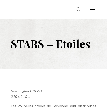
STARS –
Etoiles
New England , 1860
210 x 210 cm
Les 25 belles étoiles de LeMoyne sont distribuées