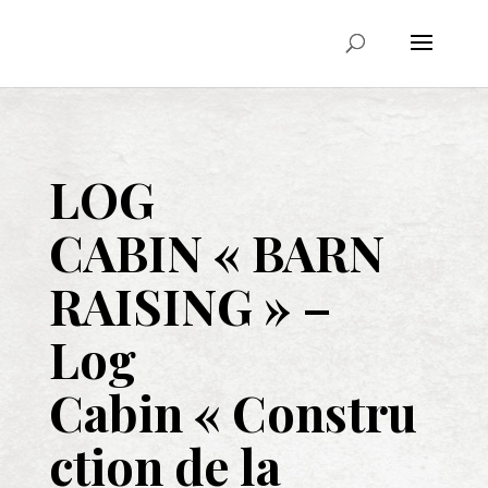
LOG
CABIN
« BARN
RAISING » –
Log
Cabin
« Constru
ction de la