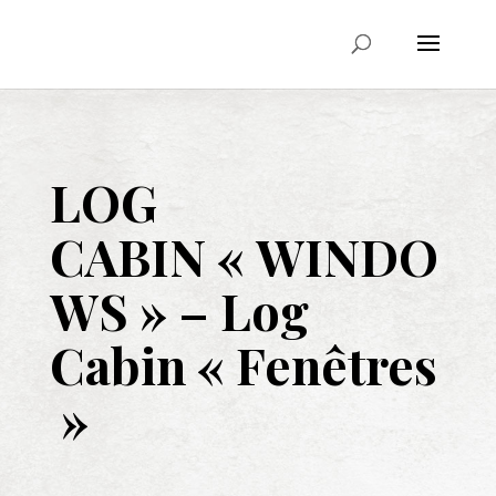
LOG
CABIN
« WINDO
WS » –
Log
Cabin
« Fenêtres
»