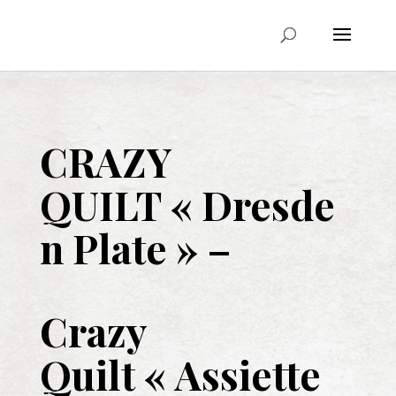
CRAZY
QUILT
« Dresde
n Plate » –
Crazy
Quilt
« Assiette