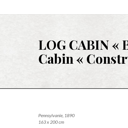
LOG CABIN
« 
Cabin
« Constr
Pennsylvanie, 1890
163 x 200 cm