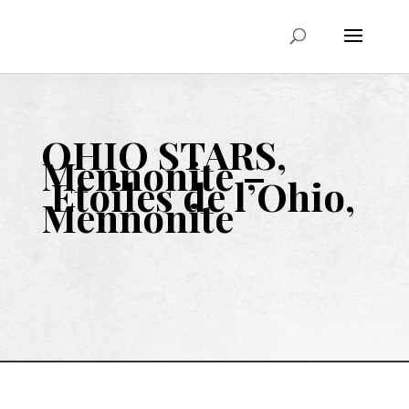
OHIO STARS,
Mennonite –
Etoiles de l’Ohio,
Mennonite